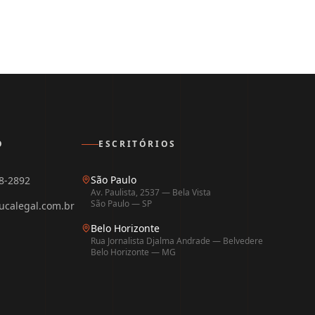
O
ESCRITÓRIOS
São Paulo
8-2892
Av. Paulista, 2537 — Bela Vista
São Paulo — SP
ucalegal.com.br
Belo Horizonte
Rua Jornalista Djalma Andrade — Belvedere
Belo Horizonte — MG